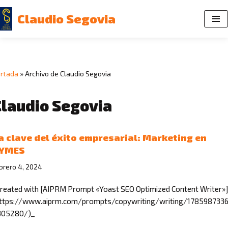
Claudio Segovia
Saltar
al
contenido
rtada
»
Archivo de Claudio Segovia
Claudio Segovia
a clave del éxito empresarial: Marketing en
YMES
brero 4, 2024
reated with [AIPRM Prompt «Yoast SEO Optimized Content Writer»]
https://www.aiprm.com/prompts/copywriting/writing/1785987336
305280/)_