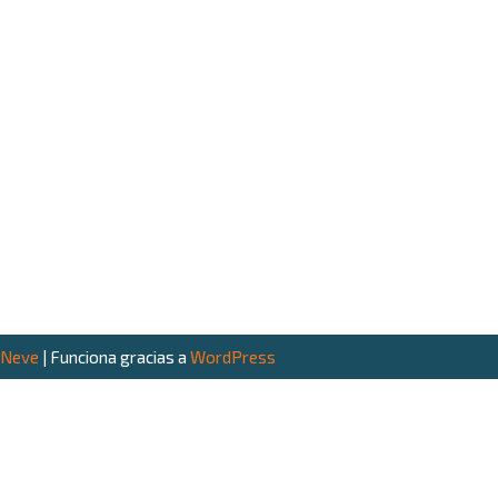
Neve
| Funciona gracias a
WordPress
Claudio Segovia
Navegación
Sobre mí
Emprendedor · Escritor · Consultor