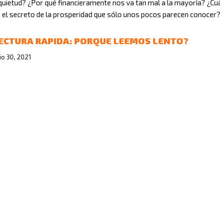
quietud? ¿Por qué financieramente nos va tan mal a la mayoría? ¿Cu
 el secreto de la prosperidad que sólo unos pocos parecen conocer
ECTURA RAPIDA: PORQUE LEEMOS LENTO?
lio 30, 2021