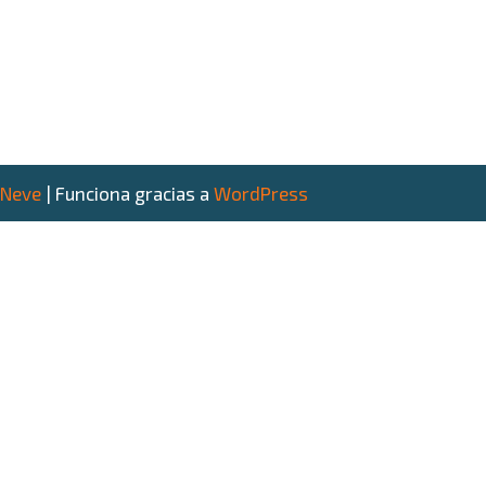
Neve
| Funciona gracias a
WordPress
Claudio Segovia
Emprendedor · Escritor · Consultor
Marketing Digital e IA · Uruguay