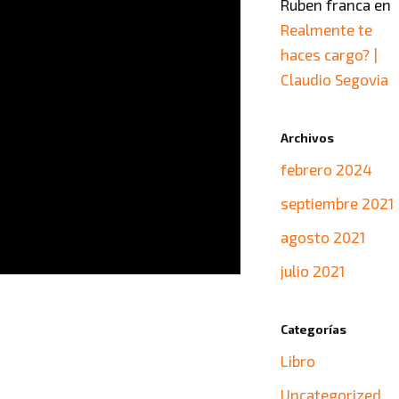
Ruben franca
en
Realmente te
haces cargo? |
Claudio Segovia
Archivos
febrero 2024
septiembre 2021
agosto 2021
julio 2021
Categorías
Libro
Uncategorized