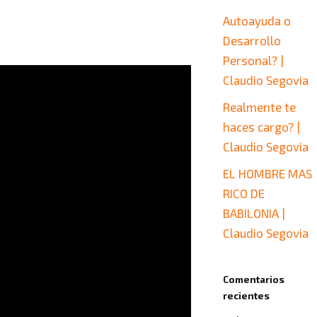
Autoayuda o
Desarrollo
Personal? |
Claudio Segovia
Realmente te
haces cargo? |
Claudio Segovia
EL HOMBRE MAS
RICO DE
BABILONIA |
Claudio Segovia
Comentarios
recientes