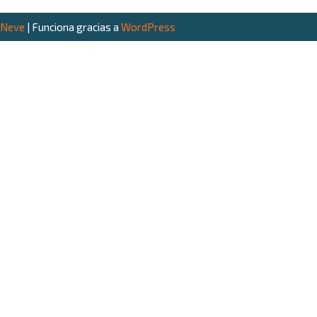
Neve
| Funciona gracias a
WordPress
Claudio Segovia
Navegación
Sobre mí
Emprendedor · Escritor · Consultor
Marketing Digital e IA · Uruguay
Cursos y Coaching
Mastermind Gratis
Libros
Contacto
Conectemos
📲 WhatsApp
▶️ YouTube
📸 Instagram
👍 Facebook