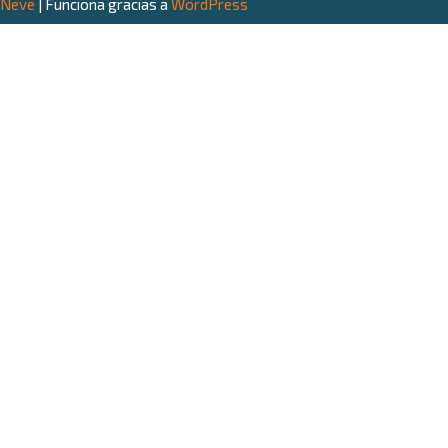
Neve
| Funciona gracias a
WordPress
Claudio Segovia
Navegación
Sobre mí
Emprendedor · Escritor · Consultor
Marketing Digital e IA · Uruguay
Cursos y Coaching
Mastermind Gratis
Libros
Contacto
Conectemos
📲 WhatsApp
▶️ YouTube
📸 Instagram
👍 Facebook
© 2025 Claudio Segovia. Todos los derechos reservados.